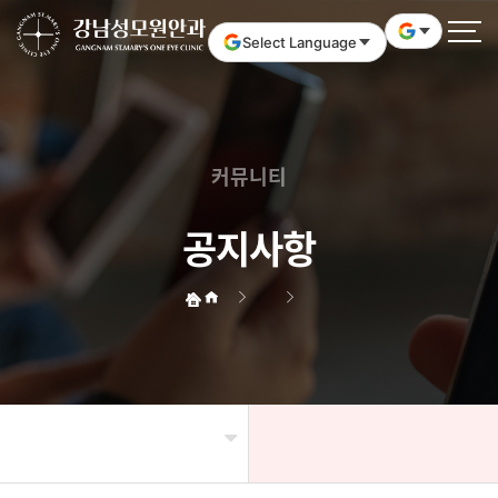
작성자
작성일
Select Language
커뮤니티
공지사항
헤더설정