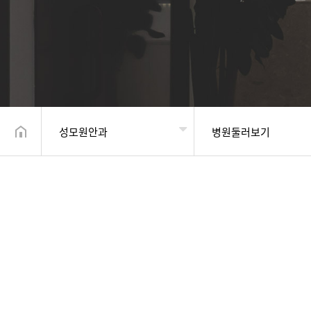
성모원안과
병원둘러보기
헤더설정